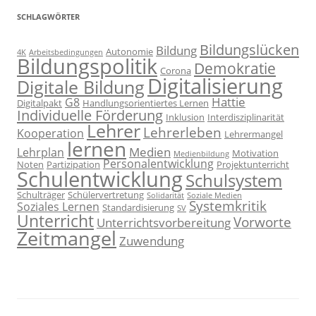
SCHLAGWÖRTER
Bildungslücken
Bildung
Autonomie
4K
Arbeitsbedingungen
Bildungspolitik
Demokratie
Corona
Digitalisierung
Digitale Bildung
Hattie
G8
Digitalpakt
Handlungsorientiertes Lernen
Individuelle Förderung
Inklusion
Interdisziplinarität
Lehrer
Lehrerleben
Kooperation
Lehrermangel
lernen
Medien
Lehrplan
Motivation
Medienbildung
Personalentwicklung
Noten
Partizipation
Projektunterricht
Schulentwicklung
Schulsystem
Schulträger
Schülervertretung
Solidarität
Soziale Medien
Systemkritik
Soziales Lernen
Standardisierung
SV
Unterricht
Vorworte
Unterrichtsvorbereitung
Zeitmangel
Zuwendung