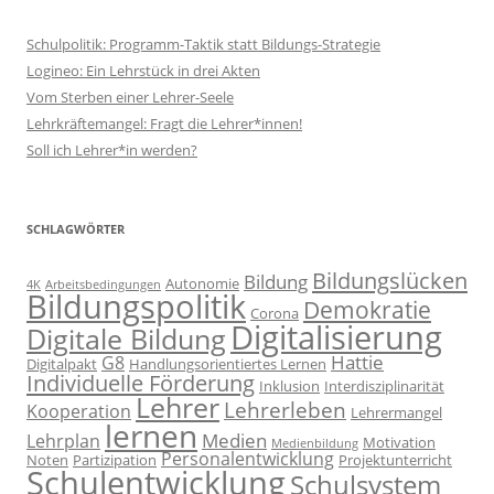
Schulpolitik: Programm-Taktik statt Bildungs-Strategie
Logineo: Ein Lehrstück in drei Akten
Vom Sterben einer Lehrer-Seele
Lehrkräftemangel: Fragt die Lehrer*innen!
Soll ich Lehrer*in werden?
SCHLAGWÖRTER
Bildungslücken
Bildung
Autonomie
4K
Arbeitsbedingungen
Bildungspolitik
Demokratie
Corona
Digitalisierung
Digitale Bildung
Hattie
G8
Digitalpakt
Handlungsorientiertes Lernen
Individuelle Förderung
Inklusion
Interdisziplinarität
Lehrer
Lehrerleben
Kooperation
Lehrermangel
lernen
Medien
Lehrplan
Motivation
Medienbildung
Personalentwicklung
Noten
Partizipation
Projektunterricht
Schulentwicklung
Schulsystem