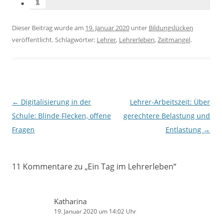
Dieser Beitrag wurde am
19. Januar 2020
unter
Bildungslücken
veröffentlicht. Schlagwörter:
Lehrer
,
Lehrerleben
,
Zeitmangel
.
Beitragsnavigation
←
Digitalisierung in der
Lehrer-Arbeitszeit: Über
Schule: Blinde Flecken, offene
gerechtere Belastung und
Fragen
Entlastung
→
11 Kommentare zu „
Ein Tag im Lehrerleben
“
Katharina
19. Januar 2020 um 14:02 Uhr