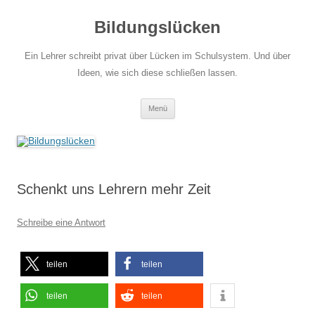
Zum
Inhalt
Bildungslücken
springen
Ein Lehrer schreibt privat über Lücken im Schulsystem. Und über
Ideen, wie sich diese schließen lassen.
Menü
Schenkt uns Lehrern mehr Zeit
Schreibe eine Antwort
teilen
teilen
teilen
teilen