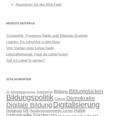
Abonnieren Sie den RSS-Feed
NEUESTE BEITRÄGE
Schulpolitik: Programm-Taktik statt Bildungs-Strategie
Logineo: Ein Lehrstück in drei Akten
Vom Sterben einer Lehrer-Seele
Lehrkräftemangel: Fragt die Lehrer*innen!
Soll ich Lehrer*in werden?
SCHLAGWÖRTER
Bildungslücken
Bildung
Autonomie
4K
Arbeitsbedingungen
Bildungspolitik
Demokratie
Corona
Digitalisierung
Digitale Bildung
Hattie
G8
Digitalpakt
Handlungsorientiertes Lernen
Individuelle Förderung
Inklusion
Interdisziplinarität