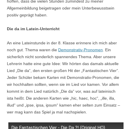
hoffen, dass die vielen Stunden zumindest zu meiner
Allgemeinbildung beigetragen oder mein Unterbewusstsein
positiv geprägt haben.
Die da im Latein-Unterricht
An eine Lateinstunde in der 8. Klasse erinnere ich mich aber
noch gut. Thema waren die
Demonstrativ-Pronomen
. Ein
sicherlich nicht sonderlich spannendes Thema. Aber unsere
Lehrerin hatte eine gute Idee: Wir hörten das damals aktuelle
Lied „Die da“, den ersten großen Hit der „Fantastischen Vier“.
Jeder Schüler bekam Karten mit Demonstrativ-Pronomen, die
wir hochhalten sollten, wenn sie im Lied vor kamen. Vor allem
kommt in dem Lied natürlich „Die da“ vor, was auf lateinisch
ista heißt. Die anderen Karten wie „hic, haec, hoc“, „ille, illa,
illud“ und „ipse, ipsa, ipsum“ kamen eher selten zum Einsatz –
wer mag kann das Spiel ja mal nachspielen.
Die Fantastischen Vier - Die Da ?! (Original HQ)