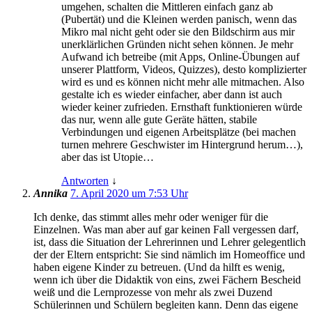
umgehen, schalten die Mittleren einfach ganz ab
(Pubertät) und die Kleinen werden panisch, wenn das
Mikro mal nicht geht oder sie den Bildschirm aus mir
unerklärlichen Gründen nicht sehen können. Je mehr
Aufwand ich betreibe (mit Apps, Online-Übungen auf
unserer Plattform, Videos, Quizzes), desto komplizierter
wird es und es können nicht mehr alle mitmachen. Also
gestalte ich es wieder einfacher, aber dann ist auch
wieder keiner zufrieden. Ernsthaft funktionieren würde
das nur, wenn alle gute Geräte hätten, stabile
Verbindungen und eigenen Arbeitsplätze (bei machen
turnen mehrere Geschwister im Hintergrund herum…),
aber das ist Utopie…
Antworten
↓
Annika
7. April 2020 um 7:53 Uhr
Ich denke, das stimmt alles mehr oder weniger für die
Einzelnen. Was man aber auf gar keinen Fall vergessen darf,
ist, dass die Situation der Lehrerinnen und Lehrer gelegentlich
der der Eltern entspricht: Sie sind nämlich im Homeoffice und
haben eigene Kinder zu betreuen. (Und da hilft es wenig,
wenn ich über die Didaktik von eins, zwei Fächern Bescheid
weiß und die Lernprozesse von mehr als zwei Duzend
Schülerinnen und Schülern begleiten kann. Denn das eigene